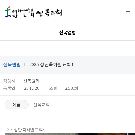
신목앨범
신목앨범
2025 성탄축하발표회3
작성자
신목교회
등록일
25-12-26
조회
2,550회
이름
신목교회
2025 성탄축하발표회3