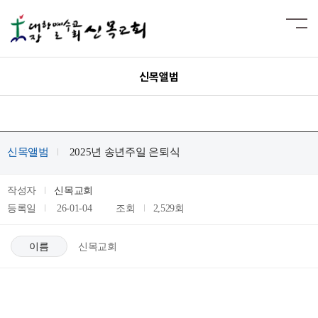
신목앨범
신목앨범
2025년 송년주일 은퇴식
작성자
신목교회
등록일
26-01-04
조회
2,529회
이름
신목교회