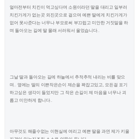
얼마전부터 치킨이 먹고싶다며 소원이라던 딸을 대리고 일부러
치킨가게가 없는곳 외진곳으로 걸으며 예쁜 딸에게 치킨가게가
없어 못사준다는 너무나 부모로써 부끄럽고 미안한 거짓말을 하
며 돌아오는 길에 딸 몰래 서러워서 울었습니다..
그날 딸과 돌아오는 길에 하늘에서 추적추적 내리는 비를 맞으
며.. 옆에는 딸의 이쁜작은손이 제손을 꽉잡고있고, 모든걸 포기
하고싶은 생각이 들었지만 그 작은 손길이 제 마음을 너무나 괴
롭고 미안하게 합니다..
아무것도 해줄수없는 이현실에 여리고 예쁜 딸을 과연 제가 키울