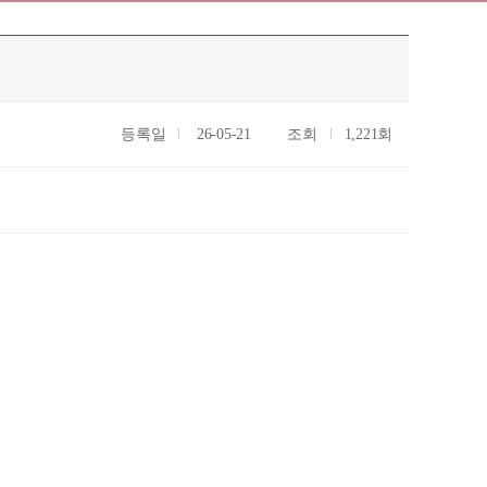
등록일
26-05-21
조회
1,221회