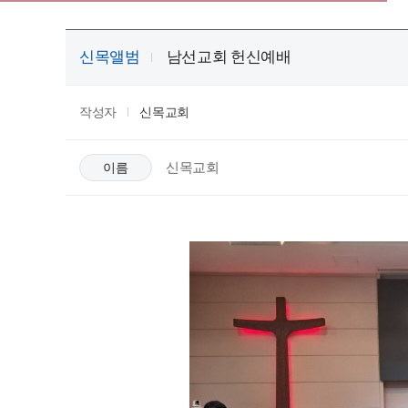
신목앨범
남선교회 헌신예배
작성자
신목교회
신목교회
이름