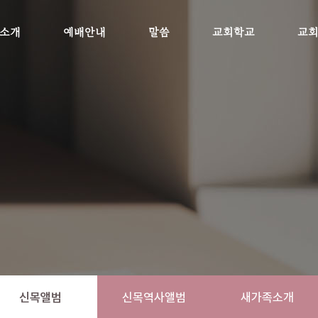
소개
예배안내
말씀
교회학교
교
신목앨범
신목역사앨범
새가족소개