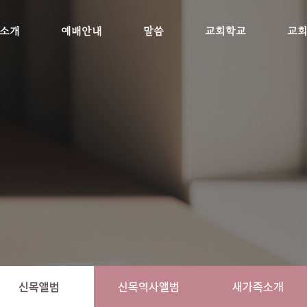
소개
예배안내
말씀
교회학교
교
신목앨범
신목역사앨범
새가족소개