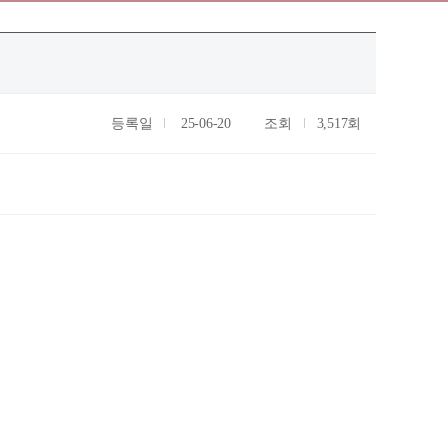
등록일
25-06-20
조회
3,517회