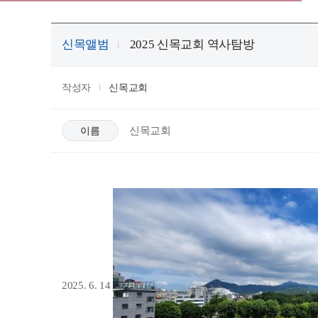
신목앨범
2025 신목교회 역사탐방
작성자
신목교회
신목교회
이름
2025. 6. 14